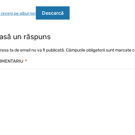
Descarcă
 reveni pe albul nor
asă un răspuns
resa ta de email nu va fi publicată.
Câmpurile obligatorii sunt marcate 
*
OMENTARIU