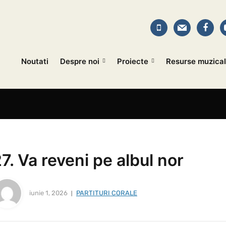
Noutati
Despre noi
Proiecte
Resurse muzica
7. Va reveni pe albul nor
iunie 1, 2026
PARTITURI CORALE