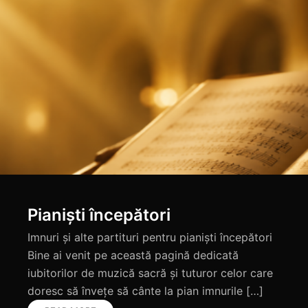
Partituri corale
Despre acest proiect Bine ați venit într-un spațiu
dedicat muzicii corale creștine, un loc în care
armonia, credința și frumusețea închinării se
întâlnesc prin intermediul partiturilor muzicale.