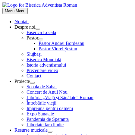
Skip
to
Menu
Menu
content
Noutati
Despre noi
Show
Biserica Locală
sub
Pastor
menu
Show
Pastor Andrei Bordeanu
sub
Pastor Viorel Șestun
menu
Slujbași
Biserica Mondială
Istoria adventismului
Prezentare video
Contact
Proiecte
Show
Scoala de Sabat
sub
Concert de Anul Nou
menu
Librăria „Viață și Sănătate” Roman
Întrebările vieții
Impreuna pentru oameni
Expo Sanatate
Pandemia de Speranta
Libertate fara limite
Resurse muzicale
Show