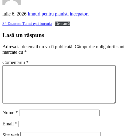
iulie 6, 2026
Imnuri pentru pianisti incepatori
84 Doamne Tu mi-ești bucuria
Descarcă
Lasă un răspuns
Adresa ta de email nu va fi publicată.
Câmpurile obligatorii sunt
marcate cu
*
Comentariu
*
Nume
*
Email
*
Site web