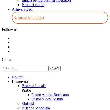
Imnuri pentru pianisti incepatori
sub
Partituri corale
menu
Arhiva video
Urmareste in direct
Follow us
mobile
mail
facebook
youtube
Cauta
Caută
după:
Noutati
Despre noi
Biserica Locală
Pastor
Pastor Andrei Bordeanu
Pastor Viorel Șestun
Slujbași
Biserica Mondială