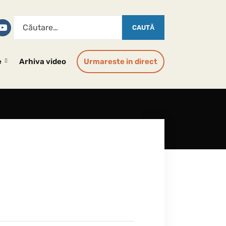
e
Arhiva video
Urmareste in direct