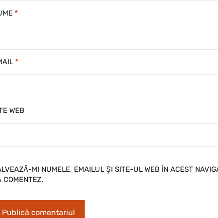
UME
*
MAIL
*
ITE WEB
ALVEAZĂ-MI NUMELE, EMAILUL ȘI SITE-UL WEB ÎN ACEST NAVI
Ă COMENTEZ.