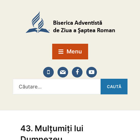
Menu
43. Mulțumiți lui
Dumnezeu